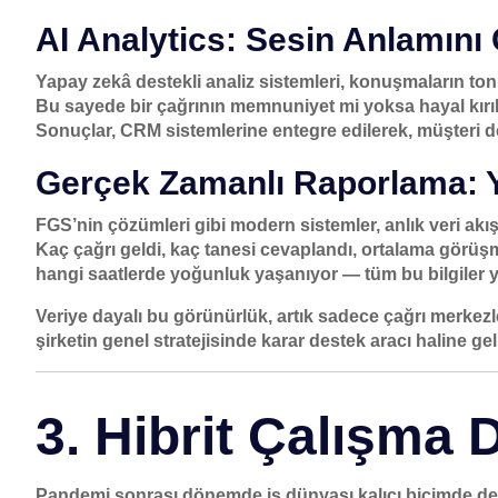
AI Analytics: Sesin Anlamın
Yapay zekâ destekli analiz sistemleri, konuşmaların ton
Bu sayede bir çağrının memnuniyet mi yoksa hayal kırıklı
Sonuçlar, CRM sistemlerine entegre edilerek,
müşteri d
Gerçek Zamanlı Raporlama: Y
FGS’nin çözümleri gibi modern sistemler, anlık veri akış
Kaç çağrı geldi, kaç tanesi cevaplandı, ortalama görüş
hangi saatlerde yoğunluk yaşanıyor — tüm bu bilgiler yö
Veriye dayalı bu görünürlük, artık sadece çağrı merkezl
şirketin genel stratejisinde
karar destek aracı haline gel
3. Hibrit Çalışma 
Pandemi sonrası dönemde iş dünyası kalıcı biçimde değ