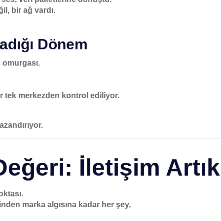
il, bir ağ vardı.
madığı Dönem
n omurgası.
r tek merkezden kontrol ediliyor.
kazandırıyor.
Değeri: İletişim Artı
oktası.
sinden marka algısına kadar her şey,