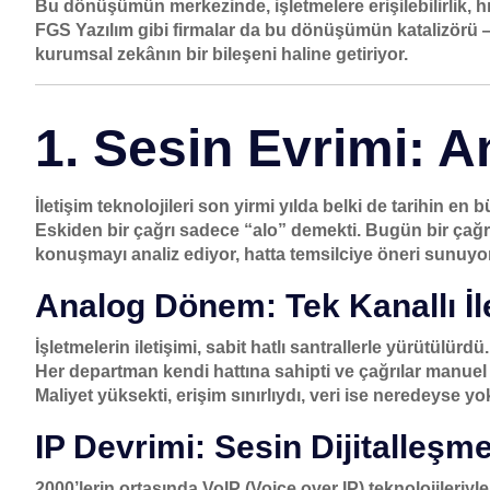
Bu dönüşümün merkezinde, işletmelere
erişilebilirlik,
FGS Yazılım gibi firmalar da bu dönüşümün katalizörü — se
kurumsal zekânın bir bileşeni haline getiriyor.
1. Sesin Evrimi: A
İletişim teknolojileri son yirmi yılda belki de tarihin en
Eskiden bir çağrı sadece “alo” demekti. Bugün bir çağrı,
konuşmayı analiz ediyor, hatta temsilciye öneri sunuyor
Analog Dönem: Tek Kanallı İl
İşletmelerin iletişimi, sabit hatlı santrallerle yürütülürdü.
Her departman kendi hattına sahipti ve çağrılar manuel y
Maliyet yüksekti, erişim sınırlıydı, veri ise neredeyse yo
IP Devrimi: Sesin Dijitalleşm
2000’lerin ortasında
VoIP (Voice over IP) teknolojileriyl