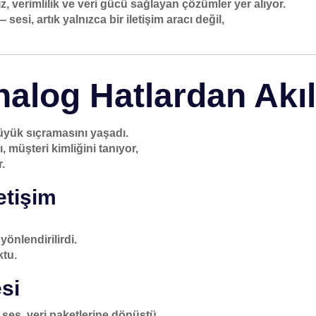
 hız, verimlilik ve veri gücü sağlayan çözümler yer alıyor.
si, artık yalnızca bir iletişim aracı değil,
nalog Hatlardan Akıl
 büyük sıçramasını yaşadı.
 müşteri kimliğini tanıyor,
.
etişim
önlendirilirdi.
ktu.
esi
e ses, veri paketlerine dönüştü.