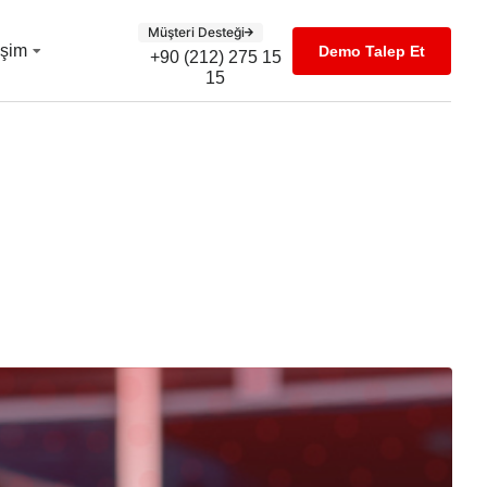
Müşteri Desteği
tişim
Demo Talep Et
+90 (212) 275 15
15